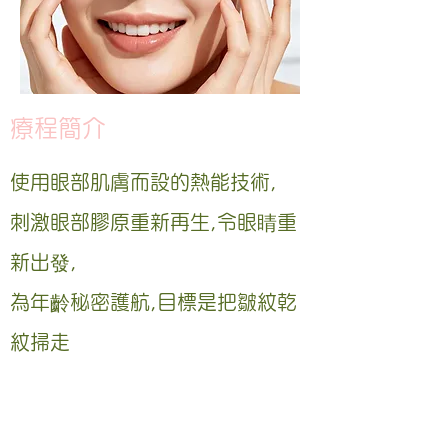
療程簡介
使用眼部肌膚而設的熱能技術,
刺激眼部膠原重新再生,令眼睛重
新出發,
為年齡秘密護航,目標是把皺紋乾
紋掃走