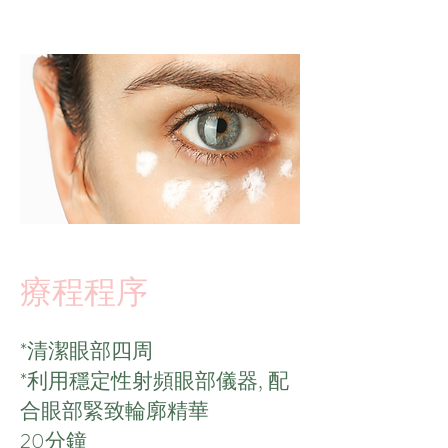
​療程程序
*清潔眼部四周
*利用穩定性射頻眼部儀器, 配
合眼部緊致輪廓精華
20分鐘