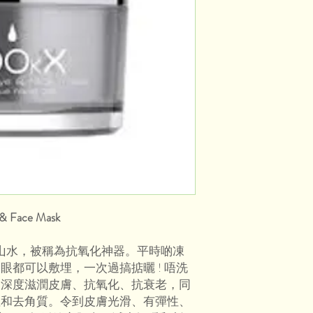
& Face Mask
卑斯山水，被稱為抗氧化神器。平時啲凍
眼都可以敷埋，一次過搞掂曬 ! 唔洗
，深度滋潤皮膚、抗氧化、抗衰老，同
溫和去角質。令到皮膚光滑、有彈性、