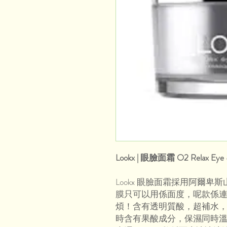
Lookx | 眼臉面霜 O2 Relax Eye 
Lookx 眼臉面霜採用阿爾
膜只可以用係面度，呢款係連
煩！含有透明質酸，超補水
時含有果酸成分，保濕同時