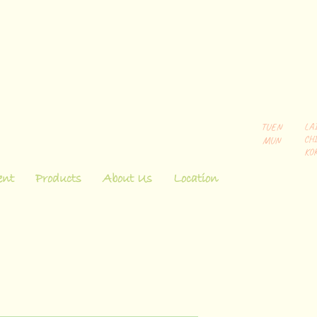
TUEN
LA
CHI
MUN
KO
ent
Products
About Us
Location