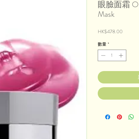
眼臉面霜 O2 R
Mask
價
HK$478.00
格
數量
*