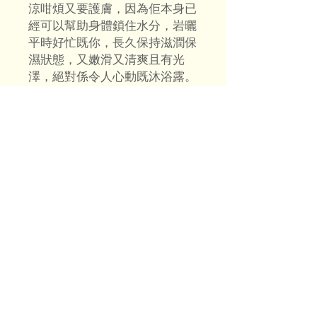
涼咁煩又要護膚，因為佢本身已
經可以幫助身體鎖住水分，岩曬
平時好忙既你，長久保持滋潤保
濕狀態，又嫩滑又清爽且有光
澤，絕對係令人心動既沐浴露。
沖涼係生活中最放鬆既時刻，最
正既喺Greenland Vegan Body
Care 輕輕咁一按，就已經即刻
出高質感既濃密泡泡，完全唔洗
過度摩擦先至有泡泡，慳返時間
之餘，又可以減少對肌膚既刺
激，比到我肌膚更溫柔既呵護。
每一次沖涼都好方便，只需好似
一個乒乓球既大小就可以將成個
身洗曬，一支已經可以擠出200
個乒乓球既大小既泡沫，好多客
人都同我地講一支沐浴露都可以