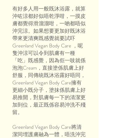
有好多人用一般既沐浴露，就算
沖咗涼都好似唔乾淨咁，一摸皮
膚都覺得滑溜溜咁，一啲都唔似
沖完涼。如果想要更加好既沐浴
帶來更清爽既感覺就要試吓
Greenland Vegan Body Care ，呢
隻沖涼可以令到肌膚有一種
「吃」既感覺，因為佢一吱就係
泡泡Cream，直接塗係肌膚上好
舒服，同傳統既沐浴露好唔同，
Greenland Vegan Body Care擁有
更細小既分子，塗抹係肌膚上好
易推開，對肌膚每一下的清潔更
加到位，最正既係容易沖洗不殘
留。
Greenland Vegan Body Care將清
潔同埋護膚融為一體，唔洗沖完